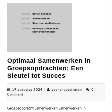
Optimaal Samenwerken in
Groepsopdrachten: Een
Optimaal
Sleutel tot Succes
Samenwerken
in
19
cdenvhoogstraten
19 augustus 2024
|
cdenvhoogstraten
|
0
augustus
Comment
Groepsopdrac
2024
Een
Groepsopdracht Samenwerken Samenwerken in