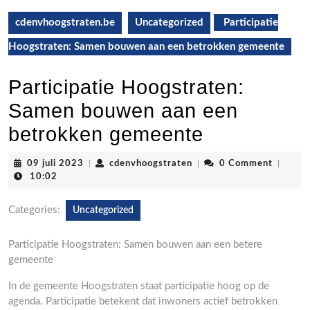
cdenvhoogstraten.be
Uncategorized
Participatie
Hoogstraten: Samen bouwen aan een betrokken gemeente
Participatie Hoogstraten:
Samen bouwen aan een
betrokken gemeente
09
cdenvhoogstraten
09 juli 2023
|
cdenvhoogstraten
|
0 Comment
|
juli
10:02
2023
Categories:
Uncategorized
Participatie Hoogstraten: Samen bouwen aan een betere
gemeente
In de gemeente Hoogstraten staat participatie hoog op de
agenda. Participatie betekent dat inwoners actief betrokken