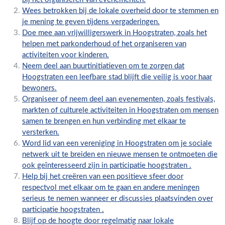
Wees betrokken bij de lokale overheid door te stemmen en
je mening te geven tijdens vergaderingen.
Doe mee aan vrijwilligerswerk in Hoogstraten, zoals het
helpen met parkonderhoud of het organiseren van
activiteiten voor kinderen.
Neem deel aan buurtinitiatieven om te zorgen dat
Hoogstraten een leefbare stad blijft die veilig is voor haar
bewoners.
Organiseer of neem deel aan evenementen, zoals festivals,
markten of culturele activiteiten in Hoogstraten om mensen
samen te brengen en hun verbinding met elkaar te
versterken.
Word lid van een vereniging in Hoogstraten om je sociale
netwerk uit te breiden en nieuwe mensen te ontmoeten die
ook geïnteresseerd zijn in participatie hoogstraten .
Help bij het creëren van een positieve sfeer door
respectvol met elkaar om te gaan en andere meningen
serieus te nemen wanneer er discussies plaatsvinden over
participatie hoogstraten .
Blijf op de hoogte door regelmatig naar lokale