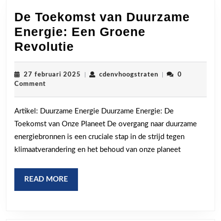
De Toekomst van Duurzame
Energie: Een Groene
De
Revolutie
Toekomst
van
27
cdenvhoogstraten
27 februari 2025
|
cdenvhoogstraten
|
0
februari
Comment
Duurzame
2025
Energie:
Artikel: Duurzame Energie Duurzame Energie: De
Een
Toekomst van Onze Planeet De overgang naar duurzame
Groene
energiebronnen is een cruciale stap in de strijd tegen
Revolutie
klimaatverandering en het behoud van onze planeet
READ
READ MORE
MORE