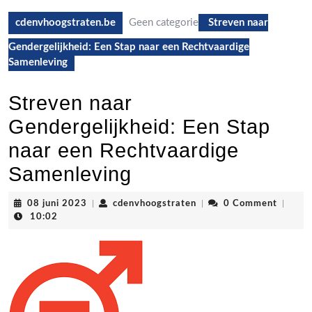
cdenvhoogstraten.be
Geen categorie
Streven naar
Gendergelijkheid: Een Stap naar een Rechtvaardige
Samenleving
Streven naar
Gendergelijkheid: Een Stap
naar een Rechtvaardige
Samenleving
08
cdenvhoogstraten
08 juni 2023
|
cdenvhoogstraten
|
0 Comment
|
juni
10:02
2023