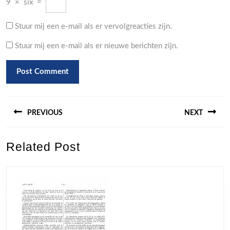
9
×
six
=
Stuur mij een e-mail als er vervolgreacties zijn.
Stuur mij een e-mail als er nieuwe berichten zijn.
Berichtnavigatie
PREVIOUS
NEXT
Previous
Next
Related Post
post:
post: