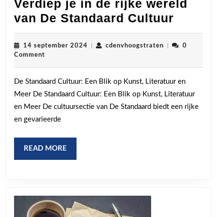
Verdiep je in de rijke wereld
Verdie
van De Standaard Cultuur
je
in
14
cdenvhoogstrat
14 september 2024
|
cdenvhoogstraten
|
0
september
Comment
de
2024
rijke
De Standaard Cultuur: Een Blik op Kunst, Literatuur en
wereld
Meer De Standaard Cultuur: Een Blik op Kunst, Literatuur
van
en Meer De cultuursectie van De Standaard biedt een rijke
De
en gevarieerde
Standa
Cultuu
READ
READ MORE
MORE