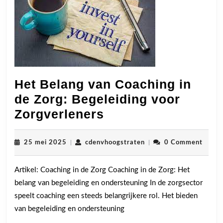
Het Belang van Coaching in
de Zorg: Begeleiding voor
Het
Zorgverleners
Belang
van
25
cdenvhoogstraten
25 mei 2025
|
cdenvhoogstraten
|
0 Comment
mei
Coaching
2025
Artikel: Coaching in de Zorg Coaching in de Zorg: Het
in
belang van begeleiding en ondersteuning In de zorgsector
de
speelt coaching een steeds belangrijkere rol. Het bieden
Zorg:
van begeleiding en ondersteuning
Begeleiding