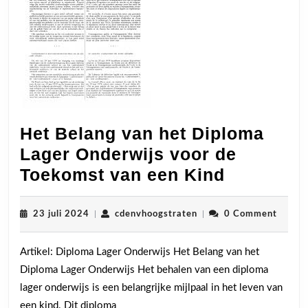
Het Belang van het Diploma
Lager Onderwijs voor de
Het
Toekomst van een Kind
Belang
van
23
cdenvhoogstraten
23 juli 2024
|
cdenvhoogstraten
|
0 Comment
juli
het
2024
Artikel: Diploma Lager Onderwijs Het Belang van het
Diploma
Diploma Lager Onderwijs Het behalen van een diploma
Lager
lager onderwijs is een belangrijke mijlpaal in het leven van
Onderwij
een kind. Dit diploma