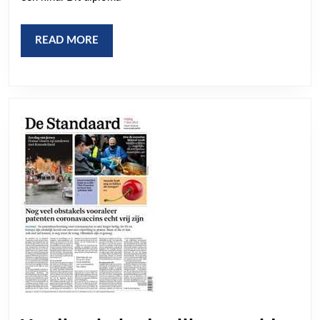
voor
de
READ
READ MORE
Toekoms
MORE
van
een
Kind