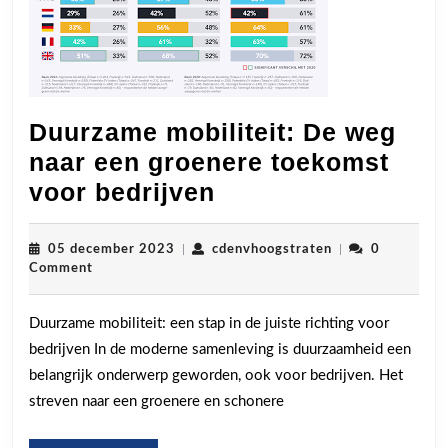
Duurzame mobiliteit: De weg
naar een groenere toekomst
Duurzame
voor bedrijven
mobiliteit:
De
05
cdenvhoogstrate
05 december 2023
|
cdenvhoogstraten
|
0
december
Comment
weg
2023
naar
Duurzame mobiliteit: een stap in de juiste richting voor
een
bedrijven In de moderne samenleving is duurzaamheid een
groenere
belangrijk onderwerp geworden, ook voor bedrijven. Het
toekomst
streven naar een groenere en schonere
voor