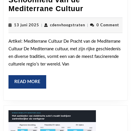
Ontdek
Mediterrane Cultuur
de
Betoverende
13
cdenvhoogstraten
13 juni 2025
|
cdenvhoogstraten
|
0 Comment
juni
Schoonheid
2025
Artikel: Mediterrane Cultuur De Pracht van de Mediterrane
van
Cultuur De Mediterrane cultuur, met zijn rijke geschiedenis
de
en diverse tradities, vormt een van de meest fascinerende
Mediterrane
culturele regio’s ter wereld. Van
Cultuur
READ
READ MORE
MORE