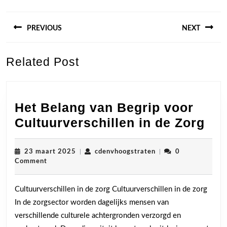
Berichtnavigatie
PREVIOUS
NEXT
Previous
Next
Related Post
post:
post:
Het Belang van Begrip voor
Het
Cultuurverschillen in de Zorg
Bel
va
23
cdenvhoogstraten
23 maart 2025
|
cdenvhoogstraten
|
0
maart
Comment
Beg
2025
voo
Cultuurverschillen in de zorg Cultuurverschillen in de zorg
Cul
In de zorgsector worden dagelijks mensen van
in
verschillende culturele achtergronden verzorgd en