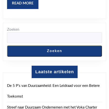
bedrijven
READ
READ MORE
MORE
Zoeken
Zoeken
Laatste artikelen
De 5 P’s van Duurzaamheid: Een Leidraad voor een Betere
Toekomst
Streef naar Duurzaam Ondernemen met het Voka Charter