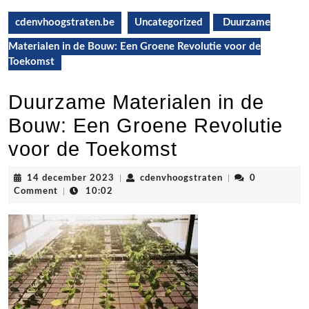
cdenvhoogstraten.be
Uncategorized
Duurzame
Materialen in de Bouw: Een Groene Revolutie voor de
Toekomst
Duurzame Materialen in de
Bouw: Een Groene Revolutie
voor de Toekomst
14
cdenvhoogstraten
14 december 2023
|
cdenvhoogstraten
|
0
december
Comment
|
10:02
2023