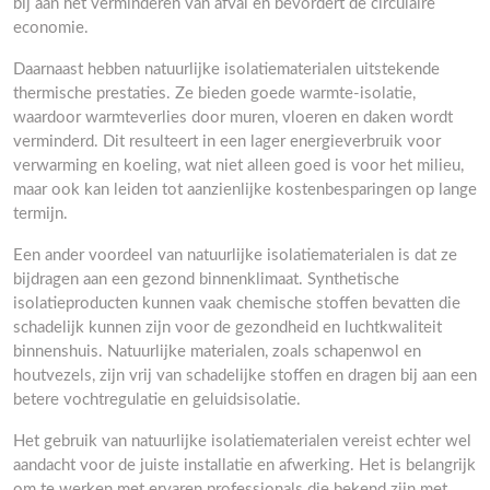
bij aan het verminderen van afval en bevordert de circulaire
economie.
Daarnaast hebben natuurlijke isolatiematerialen uitstekende
thermische prestaties. Ze bieden goede warmte-isolatie,
waardoor warmteverlies door muren, vloeren en daken wordt
verminderd. Dit resulteert in een lager energieverbruik voor
verwarming en koeling, wat niet alleen goed is voor het milieu,
maar ook kan leiden tot aanzienlijke kostenbesparingen op lange
termijn.
Een ander voordeel van natuurlijke isolatiematerialen is dat ze
bijdragen aan een gezond binnenklimaat. Synthetische
isolatieproducten kunnen vaak chemische stoffen bevatten die
schadelijk kunnen zijn voor de gezondheid en luchtkwaliteit
binnenshuis. Natuurlijke materialen, zoals schapenwol en
houtvezels, zijn vrij van schadelijke stoffen en dragen bij aan een
betere vochtregulatie en geluidsisolatie.
Het gebruik van natuurlijke isolatiematerialen vereist echter wel
aandacht voor de juiste installatie en afwerking. Het is belangrijk
om te werken met ervaren professionals die bekend zijn met