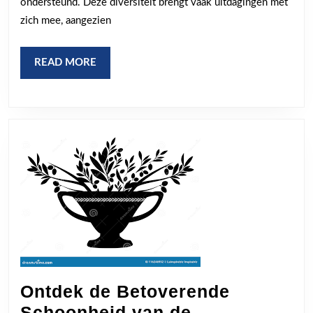
de
ondersteund. Deze diversiteit brengt vaak uitdagingen met
Zor
zich mee, aangezien
READ
READ MORE
MORE
Ontdek de Betoverende
Schoonheid van de