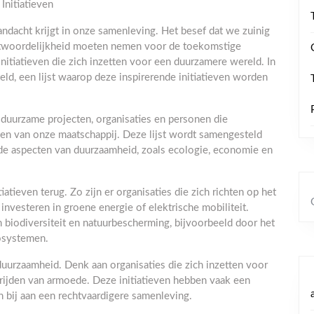
Initiatieven
dacht krijgt in onze samenleving. Het besef dat we zuinig
twoordelijkheid moeten nemen voor de toekomstige
 initiatieven die zich inzetten voor een duurzamere wereld. In
ld, een lijst waarop deze inspirerende initiatieven worden
uurzame projecten, organisaties en personen die
en van onze maatschappij. Deze lijst wordt samengesteld
ende aspecten van duurzaamheid, zoals ecologie, economie en
ieven terug. Zo zijn er organisaties die zich richten op het
investeren in groene energie of elektrische mobiliteit.
n biodiversiteit en natuurbescherming, bijvoorbeeld door het
cosystemen.
 duurzaamheid. Denk aan organisaties die zich inzetten voor
trijden van armoede. Deze initiatieven hebben vaak een
n bij aan een rechtvaardigere samenleving.