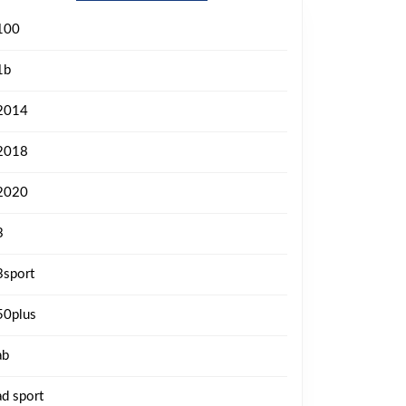
100
1b
2014
2018
2020
3
3sport
50plus
ab
ad sport