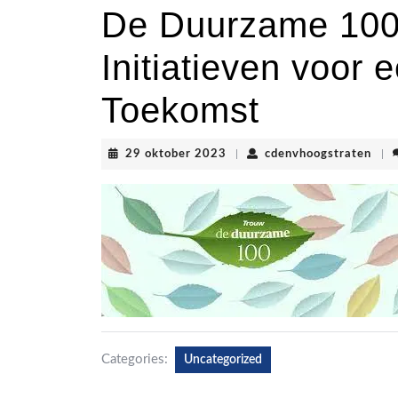
De Duurzame 100:
Initiatieven voor
Toekomst
29
cden
29 oktober 2023
|
cdenvhoogstraten
|
oktober
2023
Categories:
Uncategorized