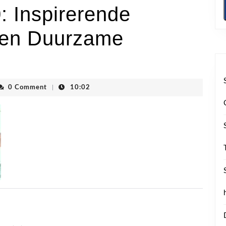
 Inspirerende
 een Duurzame
vhoogstraten
0 Comment
|
10:02