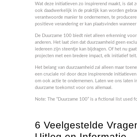
Wat deze initiatieven zo inspirerend maakt, is dat z
ook daadwerkelijk in de praktijk kan worden gebra
verantwoorde manier te ondernemen, te producere
positieve verandering er kan plaatsvinden wanne
De Duurzame 100 biedt niet alleen erkenning voor d
anderen. Het laat zien dat duurzaamheid geen exclus
iedereen zijn steentje kan bijdragen. Of het nu gaa
projecten met een bredere impact, elk initiatief telt
Het belang van duurzaamheid zal alleen maar toen
een cruciale rol door deze inspirerende initiatiev
om ook actie te ondernemen. Laten we ons laten 
duurzame toekomst voor ons allemaal.
Note: The “Duurzame 100” is a fictional list used fo
6 Veelgestelde Vrage
Uitleg en Informatie