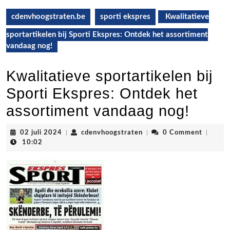
cdenvhoogstraten.be
sporti ekspres
Kwalitatieve
sportartikelen bij Sporti Ekspres: Ontdek het assortiment
vandaag nog!
Kwalitatieve sportartikelen bij
Sporti Ekspres: Ontdek het
assortiment vandaag nog!
02
cdenvhoogstraten
02 juli 2024
|
cdenvhoogstraten
|
0 Comment
|
juli
10:02
2024