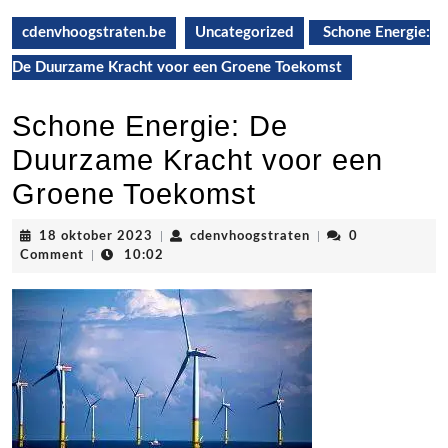
cdenvhoogstraten.be
Uncategorized
Schone Energie:
De Duurzame Kracht voor een Groene Toekomst
Schone Energie: De
Duurzame Kracht voor een
Groene Toekomst
18
cdenvhoogstraten
18 oktober 2023
|
cdenvhoogstraten
|
0
oktober
Comment
|
10:02
2023