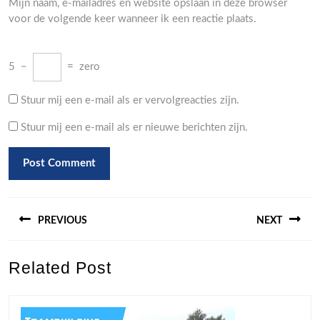
Mijn naam, e-mailadres en website opslaan in deze browser
voor de volgende keer wanneer ik een reactie plaats.
5
−
=
zero
Stuur mij een e-mail als er vervolgreacties zijn.
Stuur mij een e-mail als er nieuwe berichten zijn.
Berichtnavigatie
PREVIOUS
NEXT
Previous
Next
Related Post
post:
post: