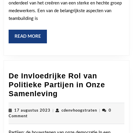
Oefeningen
onderdeel van het creëren van een sterke en hechte groep
voor
medewerkers. Een van de belangrijkste aspecten van
Betere
teambuilding is
Samenwerking
READ
READ MORE
MORE
De Invloedrijke Rol van
Politieke Partijen in Onze
De
Samenleving
Invloedrijke
Rol
17
cdenvhoogstraten
17 augustus 2023
|
cdenvhoogstraten
|
0
augustus
Comment
van
2023
Politieke
Partijen: de bouwstenen van onze democratie In een