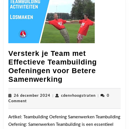
Versterk je Team met
Effectieve Teambuilding
Oefeningen voor Betere
Versterk
Samenwerking
je
Team
26
cdenvhoogstrate
26 december 2024
|
cdenvhoogstraten
|
0
december
Comment
met
2024
Effectieve
Artikel: Teambuilding Oefening Samenwerken Teambuilding
Teambuilding
Oefening: Samenwerken Teambuilding is een essentieel