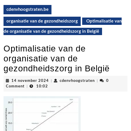
cdenvhoogstraten.be
organisatie van de gezondheidszorg
Optimalisatie van
de organisatie van de gezondheidszorg in België
Optimalisatie van de
organisatie van de
gezondheidszorg in België
14
cdenvhoogstraten
14 november 2024
|
cdenvhoogstraten
|
0
november
Comment
|
10:02
2024