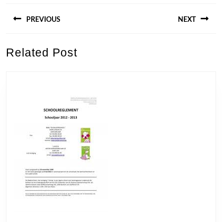
Berichtnavigatie
PREVIOUS
NEXT
Previous
Next
Related Post
post:
post: