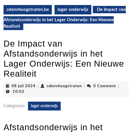
cdenvhoogstraten.be
lager onderwijs
De Impact van
Afstandsonderwijs in het Lager Onderwijs: Een Nieuwe
Realiteit
De Impact van
Afstandsonderwijs in het
Lager Onderwijs: Een Nieuwe
Realiteit
08
cdenvhoogstraten
08 juli 2024
|
cdenvhoogstraten
|
0 Comment
|
juli
10:02
2024
Categories:
lager onderwijs
Afstandsonderwijs in het