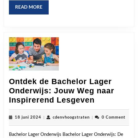
Maat
READ
READ MORE
MORE
Ontdek de Bachelor Lager
Onderwijs: Jouw Weg naar
Ontdek
Inspirerend Lesgeven
de
Bachelor
18
cdenvhoogstraten
18 juni 2024
|
cdenvhoogstraten
|
0 Comment
juni
Lager
2024
Bachelor Lager Onderwijs Bachelor Lager Onderwijs: De
Onderwijs: