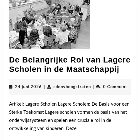
De Belangrijke Rol van Lagere
De
Scholen in de Maatschappij
Belan
Rol
24
cdenvhoogstraten
24 juni 2026
|
cdenvhoogstraten
|
0 Comment
juni
van
2026
Artikel: Lagere Scholen Lagere Scholen: De Basis voor een
Lage
Sterke Toekomst Lagere scholen vormen de basis van het
Scho
onderwijssysteem en spelen een cruciale rol in de
in
ontwikkeling van kinderen. Deze
de