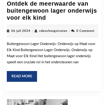
Ontdek de meerwaarde van
buitengewoon lager onderwijs
Ontdek
voor elk kind
de
meerwaarde
06
cdenvhoogstraten
06 juli 2024
|
cdenvhoogstraten
|
0 Comment
juli
van
2024
Buitengewoon Lager Onderwijs: Onderwijs op Maat voor
buitengewoon
Elk Kind Buitengewoon Lager Onderwijs: Onderwijs op
lager
Maat voor Elk Kind Het buitengewoon lager onderwijs
onderwijs
speelt een cruciale rol in het ondersteunen van
voor
elk
READ
READ MORE
kind
MORE