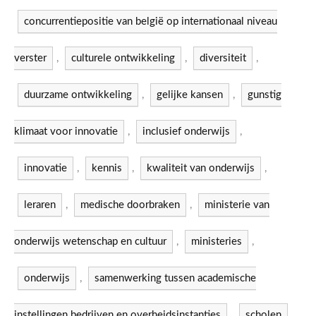
concurrentiepositie van belgië op internationaal niveau
verster
,
culturele ontwikkeling
,
diversiteit
,
duurzame ontwikkeling
,
gelijke kansen
,
gunstig
klimaat voor innovatie
,
inclusief onderwijs
,
innovatie
,
kennis
,
kwaliteit van onderwijs
,
leraren
,
medische doorbraken
,
ministerie van
onderwijs wetenschap en cultuur
,
ministeries
,
onderwijs
,
samenwerking tussen academische
instellingen bedrijven en overheidsinstanties
,
scholen
,