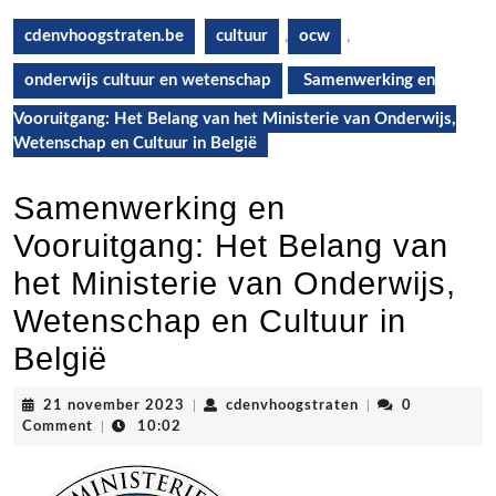
cdenvhoogstraten.be
cultuur
,
ocw
,
onderwijs cultuur en wetenschap
Samenwerking en
Vooruitgang: Het Belang van het Ministerie van Onderwijs,
Wetenschap en Cultuur in België
Samenwerking en
Vooruitgang: Het Belang van
het Ministerie van Onderwijs,
Wetenschap en Cultuur in
België
21
cdenvhoogstraten
21 november 2023
|
cdenvhoogstraten
|
0
november
Comment
|
10:02
2023