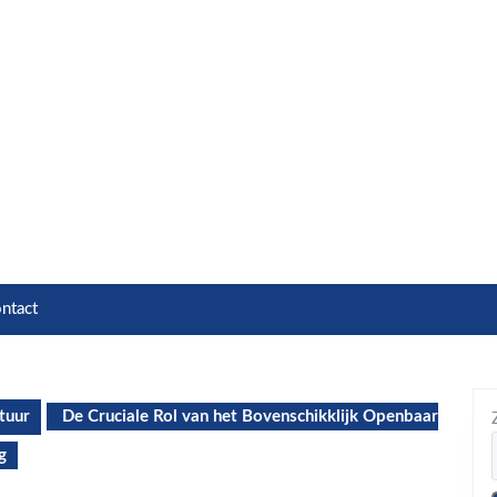
ntact
tuur
De Cruciale Rol van het Bovenschikklijk Openbaar
g