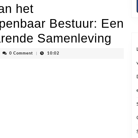
an het
Openbaar Bestuur: Een
arende Samenleving
envhoogstraten
0 Comment
|
10:02