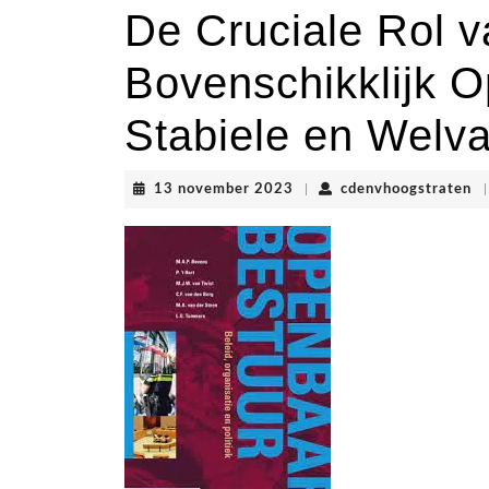
De Cruciale Rol v
Bovenschikklijk 
Stabiele en Welv
13
cd
13 november 2023
|
cdenvhoogstraten
|
november
2023