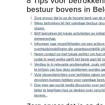
8 Tips voor betrokken
bestuur bovens in Bel
Zorg ervoor dat je op de hoogte bent van de 
Wees betrokken bij het openbaar bestuur door 
sturen.
Blijf betrokken bij lokale activiteiten en initia
gemeenschap.
Informeer naar mogelijkheden om een actieve r
overheidsinstellingen die verantwoordelijk zi
Neem contact op met lokale politici om hun s
zodat je weet welke partij het beste past bij
Verdiep je in relevante problematiek, zoals mi
te krijgen van hoe deze problemen worden aa
Volg nieuwsberichten over politieke zaken om
gevolgen kunnen hebben voor openbaar bestu
Doe mee aan social media discussies over pol
beter te begrijpen hoe ze denken over versch
bovens .