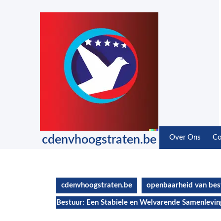
Skip
to
content
Skip
to
content
cdenvhoogstraten.be
Over Ons
Co
cdenvhoogstraten.be
openbaarheid van bes
Bestuur: Een Stabiele en Welvarende Samenlevin