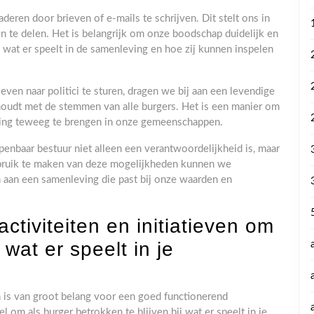
eren door brieven of e-mails te schrijven. Dit stelt ons in
n te delen. Het is belangrijk om onze boodschap duidelijk en
n wat er speelt in de samenleving en hoe zij kunnen inspelen
ven naar politici te sturen, dragen we bij aan een levendige
houdt met de stemmen van alle burgers. Het is een manier om
ering teweeg te brengen in onze gemeenschappen.
penbaar bestuur niet alleen een verantwoordelijkheid is, maar
ebruik te maken van deze mogelijkheden kunnen we
an een samenleving die past bij onze waarden en
 activiteiten en initiatieven om
n wat er speelt in je
en is van groot belang voor een goed functionerend
l om als burger betrokken te blijven bij wat er speelt in je