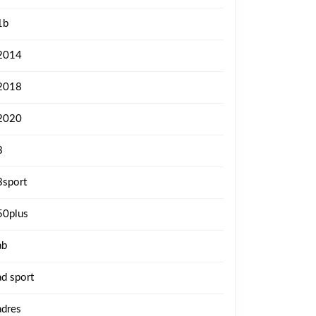
1b
2014
2018
2020
3
3sport
50plus
ab
ad sport
adres