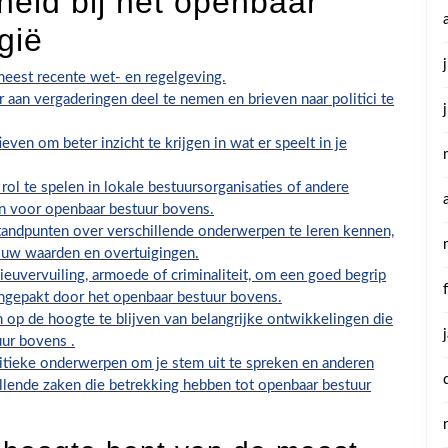
heid bij het openbaar
gië
meest recente wet- en regelgeving.
aan vergaderingen deel te nemen en brieven naar politici te
tieven om beter inzicht te krijgen in wat er speelt in je
ol te spelen in lokale bestuursorganisaties of andere
jn voor openbaar bestuur bovens.
tandpunten over verschillende onderwerpen te leren kennen,
 jouw waarden en overtuigingen.
lieuvervuiling, armoede of criminaliteit, om een goed begrip
ngepakt door het openbaar bestuur bovens.
 op de hoogte te blijven van belangrijke ontwikkelingen die
ur bovens .
itieke onderwerpen om je stem uit te spreken en anderen
illende zaken die betrekking hebben tot openbaar bestuur