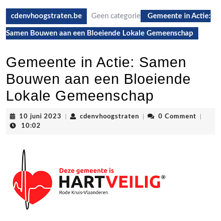
cdenvhoogstraten.be
Geen categorie
Gemeente in Actie:
Samen Bouwen aan een Bloeiende Lokale Gemeenschap
Gemeente in Actie: Samen
Bouwen aan een Bloeiende
Lokale Gemeenschap
10
cdenvhoogstraten
10 juni 2023
|
cdenvhoogstraten
|
0 Comment
|
juni
10:02
2023