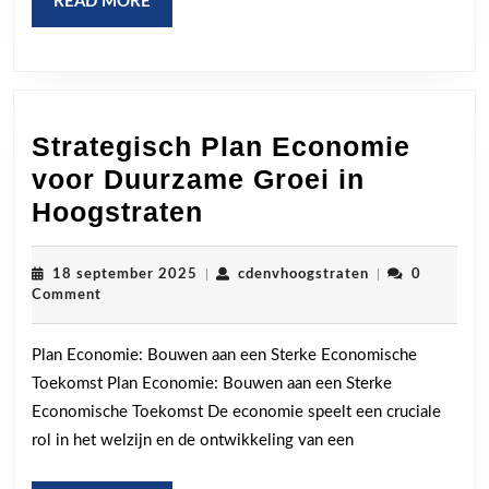
READ
READ MORE
MORE
Strategisch Plan Economie
voor Duurzame Groei in
Strategisch
Hoogstraten
Plan
Economie
18
cdenvhoogstrat
18 september 2025
|
cdenvhoogstraten
|
0
september
Comment
voor
2025
Duurzame
Plan Economie: Bouwen aan een Sterke Economische
Groei
Toekomst Plan Economie: Bouwen aan een Sterke
in
Economische Toekomst De economie speelt een cruciale
Hoogstraten
rol in het welzijn en de ontwikkeling van een