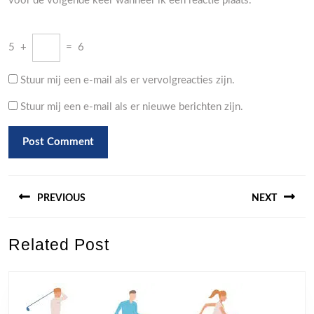
voor de volgende keer wanneer ik een reactie plaats.
5
+
=
6
Stuur mij een e-mail als er vervolgreacties zijn.
Stuur mij een e-mail als er nieuwe berichten zijn.
Berichtnavigatie
PREVIOUS
NEXT
Previous
Next
Related Post
post:
post: