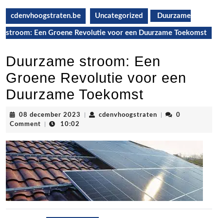
cdenvhoogstraten.be
Uncategorized
Duurzame
stroom: Een Groene Revolutie voor een Duurzame Toekomst
Duurzame stroom: Een
Groene Revolutie voor een
Duurzame Toekomst
08
cdenvhoogstraten
08 december 2023
|
cdenvhoogstraten
|
0
december
Comment
|
10:02
2023