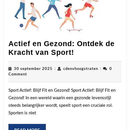
Actief en Gezond: Ontdek de
Actief
Kracht van Sport!
en
Gezond:
30
cdenvhoogstrat
30 september 2025
|
cdenvhoogstraten
|
0
september
Comment
Ontdek
2025
de
Sport Actief: Blijf Fit en Gezond! Sport Actief: Blijf Fit en
Kracht
Gezond! In een wereld waarin een gezonde levensstijl
van
steeds belangrijker wordt, speelt sport een cruciale rol.
Sport!
Sporten is niet