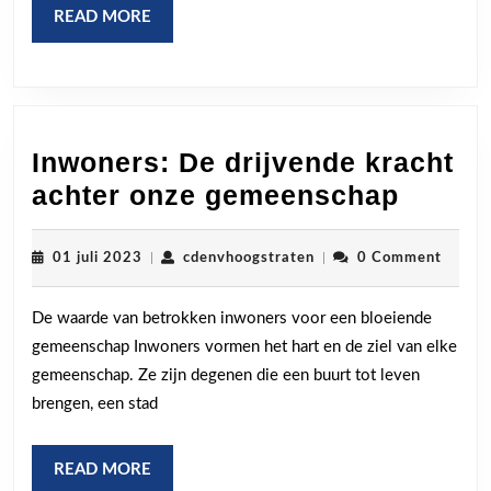
READ
READ MORE
MORE
Inwoners: De drijvende kracht
Inwone
achter onze gemeenschap
De
drijve
01
cdenvhoogstraten
01 juli 2023
|
cdenvhoogstraten
|
0 Comment
juli
kracht
2023
De waarde van betrokken inwoners voor een bloeiende
achter
gemeenschap Inwoners vormen het hart en de ziel van elke
onze
gemeenschap. Ze zijn degenen die een buurt tot leven
gemee
brengen, een stad
READ
READ MORE