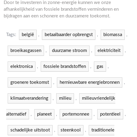
Door te investeren in zonne-energie kunnen we onze
afhankelijkheid van fossiele brandstoffen verminderen en
bijdragen aan een schonere en duurzamere toekomst.
Tags:
belgië
,
betaalbaarder opbrengst
,
biomassa
,
broeikasgassen
,
duurzame stroom
,
elektriciteit
,
elektronica
,
fossiele brandstoffen
,
gas
,
groenere toekomst
,
hernieuwbare energiebronnen
,
klimaatverandering
,
milieu
,
milieuvriendelijk
alternatief
,
planeet
,
portemonnee
,
potentieel
,
schadelijke uitstoot
,
steenkool
,
traditionele