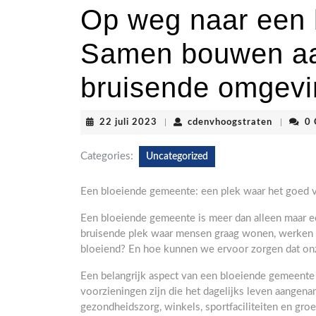
Op weg naar een 
Samen bouwen aa
bruisende omgevi
22
cdenvhoo
22 juli 2023
|
cdenvhoogstraten
|
0
juli
2023
Categories:
Uncategorized
Een bloeiende gemeente: een plek waar het goed v
Een bloeiende gemeente is meer dan alleen maar ee
bruisende plek waar mensen graag wonen, werken 
bloeiend? En hoe kunnen we ervoor zorgen dat on
Een belangrijk aspect van een bloeiende gemeente 
voorzieningen zijn die het dagelijks leven aangen
gezondheidszorg, winkels, sportfaciliteiten en gr