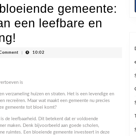
bloeiende gemeente:
n een leefbare en
ng!
gstraten
 Comment
|
10:02
ertoeven is
n verzameling huizen en straten. Het is een levendige en
en recreëren. Maar wat maakt een gemeente nu precies
ze gemeente tot bloei komt?
is de leefbaarheid. Dit betekent dat er voldoende
amer maken. Denk bijvoorbeeld aan goede scholen,
oene ruimtes. Een bloeiende gemeente investeert in deze