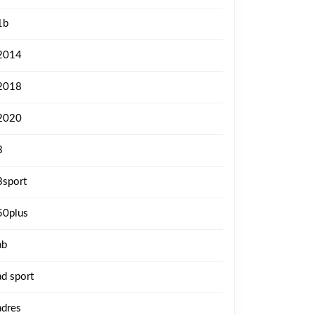
1b
2014
2018
2020
3
3sport
50plus
ab
ad sport
adres