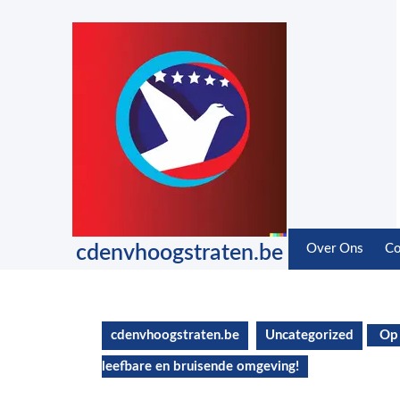
Skip
to
content
Skip
to
content
cdenvhoogstraten.be
Over Ons
Co
cdenvhoogstraten.be
Uncategorized
Op 
leefbare en bruisende omgeving!