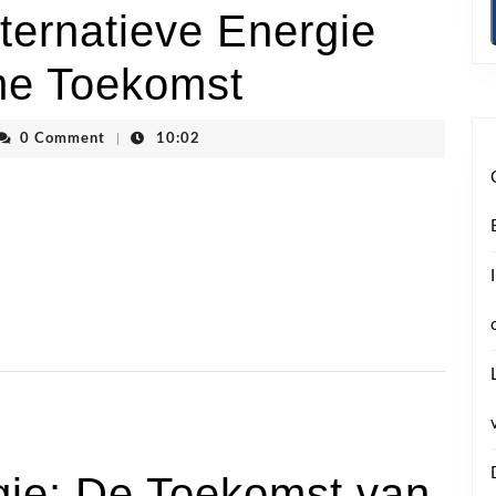
ternatieve Energie
me Toekomst
nvhoogstraten
0 Comment
|
10:02
gie: De Toekomst van