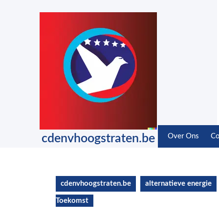
Skip
to
content
Skip
to
content
cdenvhoogstraten.be
Over Ons
Co
cdenvhoogstraten.be
alternatieve energie
Toekomst