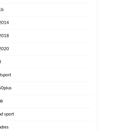
1b
2014
2018
2020
3
3sport
50plus
ab
ad sport
adres