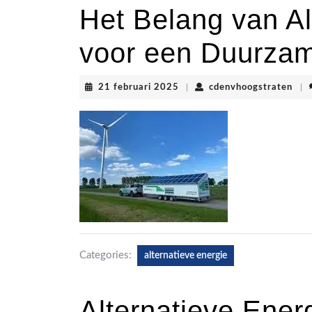
Het Belang van Al
voor een Duurza
21
cde
21 februari 2025
|
cdenvhoogstraten
|
februari
2025
Categories:
alternatieve energie
Alternatieve Ener