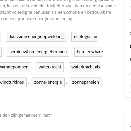
ven, kan waterkracht elektriciteit opwekken op een duurzame
kracht volledig te benutten als een schone en betrouwbare
e naar een groenere energievoorziening.
,
duurzame energieopwekking
,
ecologische
,
hernieuwbare energiebronnen
,
hernieuwbare
warmtepompen
,
waterkracht
,
waterkracht als
windturbines
,
zonne-energie
,
zonnepanelen
velden zijn gemarkeerd met
*