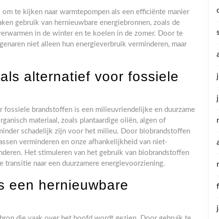
is om te kijken naar warmtepompen als een efficiënte manier
en gebruik van hernieuwbare energiebronnen, zoals de
erwarmen in de winter en te koelen in de zomer. Door te
naren niet alleen hun energieverbruik verminderen, maar
ls alternatief voor fossiele
r fossiele brandstoffen is een milieuvriendelijke en duurzame
anisch materiaal, zoals plantaardige oliën, algen of
inder schadelijk zijn voor het milieu. Door biobrandstoffen
assen verminderen en onze afhankelijkheid van niet-
deren. Het stimuleren van het gebruik van biobrandstoffen
de transitie naar een duurzamere energievoorziening.
ls een hernieuwbare
bron die vaak over het hoofd wordt gezien. Door gebruik te